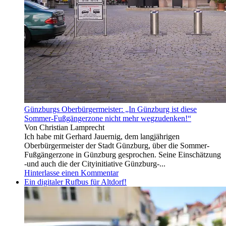
leider
Folk
lasst
und
ihr
Blues.
auch
Neben
nicht
Liedern
zu,
von
dass
B.
ich
Dylan,
euch
B.
markiere,
Springsteen,
sonst
W.
hätte
Dixon,
Günzburgs Oberbürgermeister: „In Günzburg ist diese
ich
T.
Sommer-Fußgängerzone nicht mehr wegzudenken!“
es
Von Christian Lamprecht
gern
Ich habe mit Gerhard Jauernig, dem langjährigen
getan!
Oberbürgermeister der Stadt Günzburg, über die Sommer-
🙂
Fußgängerzone in Günzburg gesprochen. Seine Einschätzung
-und auch die der Cityinitiative Günzburg-...
Hinterlasse einen Kommentar
Ein digitaler Rufbus für Altdorf!