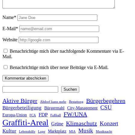
Name*
E-Mail*
Website
Benachrichtige mich über nachfolgende Kommentare via E-
Mail.
Benachrichtige mich über neue Beiträge via E-Mail.
Suchen
Suchen
Aktive Bürger
Bürgerbegehren
Altdorf kann mehr
Bestattung
CSU
Bürgerbeteiligung
Bürgermahl
City-Management
FW/UNA
FDP
Europa-Union
FCA
Fußball
Graffiti-Areal
Klimaschutz
Konzert
Grüne
Musik
Kultur
Marktplatz
Lebenshilfe
Lupe
MIA
Musiknacht