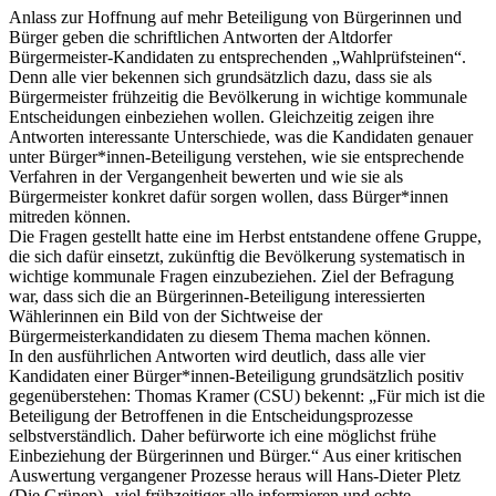
Anlass zur Hoffnung auf mehr Beteiligung von Bürgerinnen und
Bürger geben die schriftlichen Antworten der Altdorfer
Bürgermeister-Kandidaten zu entsprechenden „Wahlprüfsteinen“.
Denn alle vier bekennen sich grundsätzlich dazu, dass sie als
Bürgermeister frühzeitig die Bevölkerung in wichtige kommunale
Entscheidungen einbeziehen wollen. Gleichzeitig zeigen ihre
Antworten interessante Unterschiede, was die Kandidaten genauer
unter Bürger*innen-Beteiligung verstehen, wie sie entsprechende
Verfahren in der Vergangenheit bewerten und wie sie als
Bürgermeister konkret dafür sorgen wollen, dass Bürger*innen
mitreden können.
Die Fragen gestellt hatte eine im Herbst entstandene offene Gruppe,
die sich dafür einsetzt, zukünftig die Bevölkerung systematisch in
wichtige kommunale Fragen einzubeziehen. Ziel der Befragung
war, dass sich die an Bürgerinnen-Beteiligung interessierten
Wählerinnen ein Bild von der Sichtweise der
Bürgermeisterkandidaten zu diesem Thema machen können.
In den ausführlichen Antworten wird deutlich, dass alle vier
Kandidaten einer Bürger*innen-Beteiligung grundsätzlich positiv
gegenüberstehen: Thomas Kramer (CSU) bekennt: „Für mich ist die
Beteiligung der Betroffenen in die Entscheidungsprozesse
selbstverständlich. Daher befürworte ich eine möglichst frühe
Einbeziehung der Bürgerinnen und Bürger.“ Aus einer kritischen
Auswertung vergangener Prozesse heraus will Hans-Dieter Pletz
(Die Grünen) „viel frühzeitiger alle informieren und echte