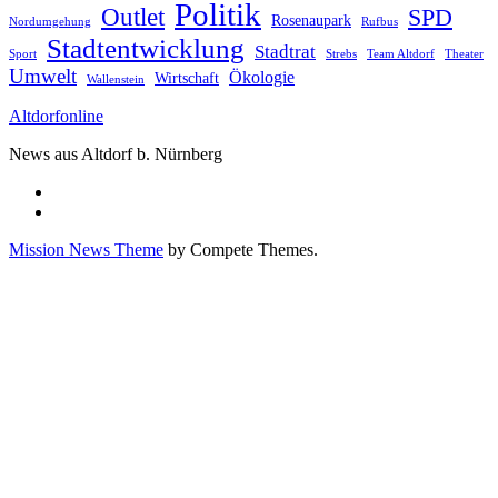
Politik
Outlet
SPD
Rosenaupark
Nordumgehung
Rufbus
Stadtentwicklung
Stadtrat
Sport
Strebs
Team Altdorf
Theater
Umwelt
Ökologie
Wirtschaft
Wallenstein
Altdorfonline
News aus Altdorf b. Nürnberg
Mission News Theme
by Compete Themes.