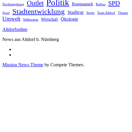
Politik
Outlet
SPD
Rosenaupark
Nordumgehung
Rufbus
Stadtentwicklung
Stadtrat
Sport
Strebs
Team Altdorf
Theater
Umwelt
Ökologie
Wirtschaft
Wallenstein
Altdorfonline
News aus Altdorf b. Nürnberg
Mission News Theme
by Compete Themes.