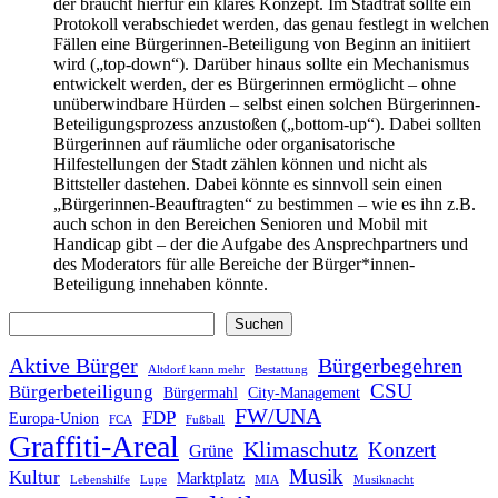
der braucht hierfür ein klares Konzept. Im Stadtrat sollte ein
Protokoll verabschiedet werden, das genau festlegt in welchen
Fällen eine Bürgerinnen-Beteiligung von Beginn an initiiert
wird („top-down“). Darüber hinaus sollte ein Mechanismus
entwickelt werden, der es Bürgerinnen ermöglicht – ohne
unüberwindbare Hürden – selbst einen solchen Bürgerinnen-
Beteiligungsprozess anzustoßen („bottom-up“). Dabei sollten
Bürgerinnen auf räumliche oder organisatorische
Hilfestellungen der Stadt zählen können und nicht als
Bittsteller dastehen. Dabei könnte es sinnvoll sein einen
„Bürgerinnen-Beauftragten“ zu bestimmen – wie es ihn z.B.
auch schon in den Bereichen Senioren und Mobil mit
Handicap gibt – der die Aufgabe des Ansprechpartners und
des Moderators für alle Bereiche der Bürger*innen-
Beteiligung innehaben könnte.
Suchen
Suchen
Aktive Bürger
Bürgerbegehren
Altdorf kann mehr
Bestattung
CSU
Bürgerbeteiligung
Bürgermahl
City-Management
FW/UNA
FDP
Europa-Union
FCA
Fußball
Graffiti-Areal
Klimaschutz
Konzert
Grüne
Musik
Kultur
Marktplatz
Lebenshilfe
Lupe
MIA
Musiknacht