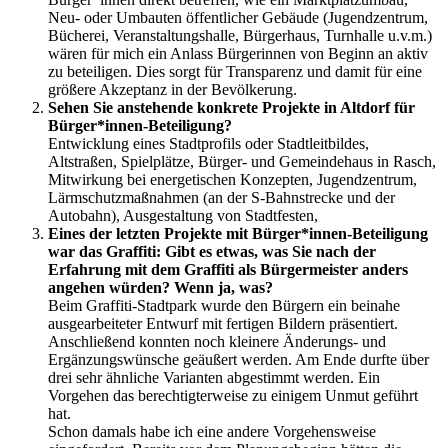
Neu- oder Umbauten öffentlicher Gebäude (Jugendzentrum,
Bücherei, Veranstaltungshalle, Bürgerhaus, Turnhalle u.v.m.)
wären für mich ein Anlass Bürgerinnen von Beginn an aktiv
zu beteiligen. Dies sorgt für Transparenz und damit für eine
größere Akzeptanz in der Bevölkerung.
Sehen Sie anstehende konkrete Projekte in Altdorf für
Bürger*innen-Beteiligung?
Entwicklung eines Stadtprofils oder Stadtleitbildes,
Altstraßen, Spielplätze, Bürger- und Gemeindehaus in Rasch,
Mitwirkung bei energetischen Konzepten, Jugendzentrum,
Lärmschutzmaßnahmen (an der S-Bahnstrecke und der
Autobahn), Ausgestaltung von Stadtfesten,
Eines der letzten Projekte mit Bürger*innen-Beteiligung
war das Graffiti: Gibt es etwas, was Sie nach der
Erfahrung mit dem Graffiti als Bürgermeister anders
angehen würden? Wenn ja, was?
Beim Graffiti-Stadtpark wurde den Bürgern ein beinahe
ausgearbeiteter Entwurf mit fertigen Bildern präsentiert.
Anschließend konnten noch kleinere Änderungs- und
Ergänzungswünsche geäußert werden. Am Ende durfte über
drei sehr ähnliche Varianten abgestimmt werden. Ein
Vorgehen das berechtigterweise zu einigem Unmut geführt
hat.
Schon damals habe ich eine andere Vorgehensweise