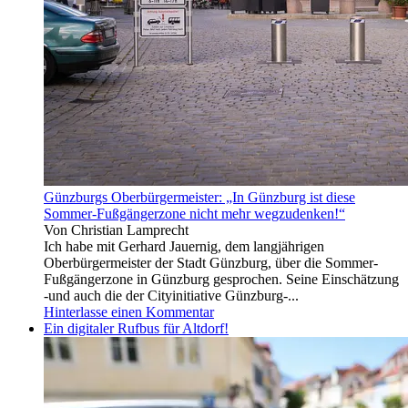
leider
Folk
lasst
und
ihr
Blues.
auch
Neben
nicht
Liedern
zu,
von
dass
B.
ich
Dylan,
euch
B.
markiere,
Springsteen,
sonst
W.
hätte
Dixon,
Günzburgs Oberbürgermeister: „In Günzburg ist diese
ich
T.
Sommer-Fußgängerzone nicht mehr wegzudenken!“
es
Von Christian Lamprecht
gern
Ich habe mit Gerhard Jauernig, dem langjährigen
getan!
Oberbürgermeister der Stadt Günzburg, über die Sommer-
🙂
Fußgängerzone in Günzburg gesprochen. Seine Einschätzung
-und auch die der Cityinitiative Günzburg-...
Hinterlasse einen Kommentar
Ein digitaler Rufbus für Altdorf!