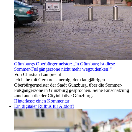
leider
Folk
lasst
und
ihr
Blues.
auch
Neben
nicht
Liedern
zu,
von
dass
B.
ich
Dylan,
euch
B.
markiere,
Springsteen,
sonst
W.
hätte
Dixon,
Günzburgs Oberbürgermeister: „In Günzburg ist diese
ich
T.
Sommer-Fußgängerzone nicht mehr wegzudenken!“
es
Von Christian Lamprecht
gern
Ich habe mit Gerhard Jauernig, dem langjährigen
getan!
Oberbürgermeister der Stadt Günzburg, über die Sommer-
🙂
Fußgängerzone in Günzburg gesprochen. Seine Einschätzung
-und auch die der Cityinitiative Günzburg-...
Hinterlasse einen Kommentar
Ein digitaler Rufbus für Altdorf!