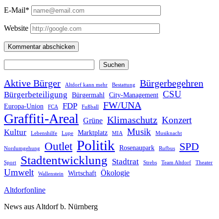
E-Mail*
Website
Suchen
Suchen
Aktive Bürger
Bürgerbegehren
Altdorf kann mehr
Bestattung
CSU
Bürgerbeteiligung
Bürgermahl
City-Management
FW/UNA
FDP
Europa-Union
FCA
Fußball
Graffiti-Areal
Klimaschutz
Konzert
Grüne
Musik
Kultur
Marktplatz
Lebenshilfe
Lupe
MIA
Musiknacht
Politik
Outlet
SPD
Rosenaupark
Nordumgehung
Rufbus
Stadtentwicklung
Stadtrat
Sport
Strebs
Team Altdorf
Theater
Umwelt
Ökologie
Wirtschaft
Wallenstein
Altdorfonline
News aus Altdorf b. Nürnberg