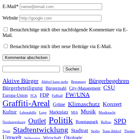
E-Mail*
Website
Benachrichtige mich über nachfolgende Kommentare via E-
Mail.
Benachrichtige mich über neue Beiträge via E-Mail.
Suchen
Suchen
Aktive Bürger
Bürgerbegehren
Altdorf kann mehr
Bestattung
CSU
Bürgerbeteiligung
Bürgermahl
City-Management
FW/UNA
FDP
Europa-Union
FCA
Fußball
Graffiti-Areal
Klimaschutz
Konzert
Grüne
Musik
Kultur
Marktplatz
Lebenshilfe
Lupe
MIA
Musiknacht
Politik
Outlet
SPD
Rosenaupark
Nordumgehung
Rufbus
Stadtentwicklung
Stadtrat
Sport
Strebs
Team Altdorf
Theater
Umwelt
Ökologie
Wirtschaft
Wallenstein