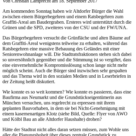
Von Christian Lamprecht am 18. September 2017
Am kommenden Sonntag haben wir Altdorfer Bürger die Wahl
zwischen einem Bürgerbegehren und einem Ratsbegehren zum
Graffiti-Areal am Baudergraben. Ersteres wird unterstützt durch die
Grünen und die SPD, zweiteres von der CSU und der FW/UNA.
Das Bürgerbegehren versucht die Grünfläche und alten Bäume auf
dem Graffiti-Areal wenigstens teilweise zu erhalten, während das
Ratsbegehren eine massive Bebauung des Geländes mit einer
Seniorenwohnanlage will. Die Stadtratsfraktionen stehen sich dabei
so unversöhnlich gegenüber und die Stimmung ist so vergiftet, dass
eine einvernehmliche Kompromisslösung schon lange nicht mehr
möglich scheint. Auch die Bürger sind inzwischen sehr gespalten
und das Thema wird in den sozialen Medien und in Leserbriefen in
der Zeitung heißt diskutiert.
Wie konnte es so weit kommen? Wie konnte es passieren, dass eine
Baufirma aus Neumarkt und die Grundstückseigentümerin aus
München versuchen, uns regelrecht zu erpressen mit ihrem
geplanten Bauvorhaben, in dem sie bei Nicht-Genehmigung mit
einem kasernenartigen Klotz (siehe Bild, Quelle: Flyer von AWO
und Kölbl Bau an alle Altdorfer Haushalte) drohen?
Hätte der Stadtrat nicht alles daran setzen müssen, zum Wohle uns
aller die Planungshoheit über dieses zentrale Grundstück zu