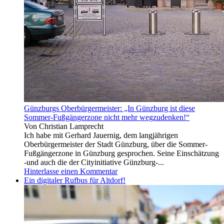
leider
Folk
lasst
und
ihr
Blues.
auch
Neben
nicht
Liedern
zu,
von
dass
B.
ich
Dylan,
euch
B.
markiere,
Springsteen,
sonst
W.
hätte
Dixon,
Günzburgs Oberbürgermeister: „In Günzburg ist diese
ich
T.
Sommer-Fußgängerzone nicht mehr wegzudenken!“
es
Von Christian Lamprecht
gern
Ich habe mit Gerhard Jauernig, dem langjährigen
getan!
Oberbürgermeister der Stadt Günzburg, über die Sommer-
🙂
Fußgängerzone in Günzburg gesprochen. Seine Einschätzung
-und auch die der Cityinitiative Günzburg-...
Hinterlasse einen Kommentar
Ein digitaler Rufbus für Altdorf!