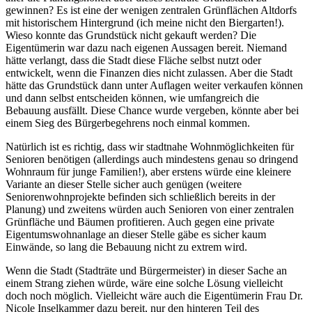
gewinnen? Es ist eine der wenigen zentralen Grünflächen Altdorfs
mit historischem Hintergrund (ich meine nicht den Biergarten!).
Wieso konnte das Grundstück nicht gekauft werden? Die
Eigentümerin war dazu nach eigenen Aussagen bereit. Niemand
hätte verlangt, dass die Stadt diese Fläche selbst nutzt oder
entwickelt, wenn die Finanzen dies nicht zulassen. Aber die Stadt
hätte das Grundstück dann unter Auflagen weiter verkaufen können
und dann selbst entscheiden können, wie umfangreich die
Bebauung ausfällt. Diese Chance wurde vergeben, könnte aber bei
einem Sieg des Bürgerbegehrens noch einmal kommen.
Natürlich ist es richtig, dass wir stadtnahe Wohnmöglichkeiten für
Senioren benötigen (allerdings auch mindestens genau so dringend
Wohnraum für junge Familien!), aber erstens würde eine kleinere
Variante an dieser Stelle sicher auch genügen (weitere
Seniorenwohnprojekte befinden sich schließlich bereits in der
Planung) und zweitens würden auch Senioren von einer zentralen
Grünfläche und Bäumen profitieren. Auch gegen eine private
Eigentumswohnanlage an dieser Stelle gäbe es sicher kaum
Einwände, so lang die Bebauung nicht zu extrem wird.
Wenn die Stadt (Stadträte und Bürgermeister) in dieser Sache an
einem Strang ziehen würde, wäre eine solche Lösung vielleicht
doch noch möglich. Vielleicht wäre auch die Eigentümerin Frau Dr.
Nicole Inselkammer dazu bereit, nur den hinteren Teil des