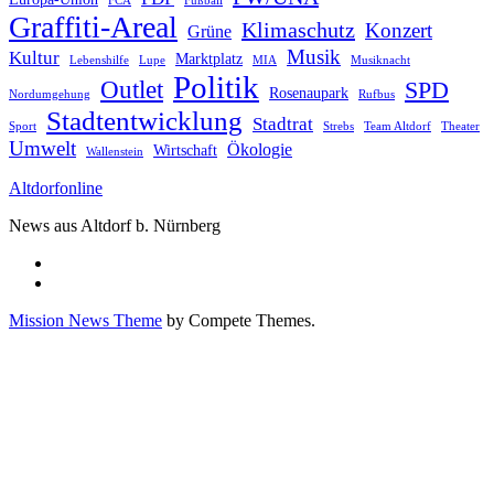
FCA
Fußball
Graffiti-Areal
Klimaschutz
Konzert
Grüne
Musik
Kultur
Marktplatz
Lebenshilfe
Lupe
MIA
Musiknacht
Politik
Outlet
SPD
Rosenaupark
Nordumgehung
Rufbus
Stadtentwicklung
Stadtrat
Sport
Strebs
Team Altdorf
Theater
Umwelt
Ökologie
Wirtschaft
Wallenstein
Altdorfonline
News aus Altdorf b. Nürnberg
Mission News Theme
by Compete Themes.