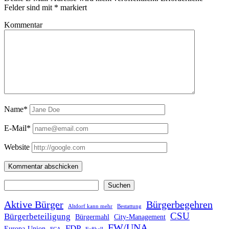
Felder sind mit
*
markiert
Kommentar
Name*
E-Mail*
Website
Suchen
Suchen
Aktive Bürger
Bürgerbegehren
Altdorf kann mehr
Bestattung
CSU
Bürgerbeteiligung
Bürgermahl
City-Management
FW/UNA
FDP
Europa-Union