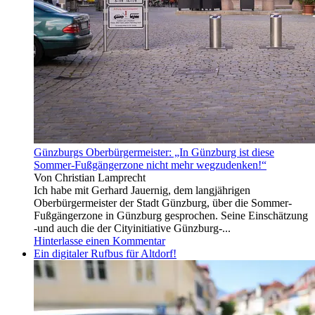
leider
Folk
lasst
und
ihr
Blues.
auch
Neben
nicht
Liedern
zu,
von
dass
B.
ich
Dylan,
euch
B.
markiere,
Springsteen,
sonst
W.
hätte
Dixon,
Günzburgs Oberbürgermeister: „In Günzburg ist diese
ich
T.
Sommer-Fußgängerzone nicht mehr wegzudenken!“
es
Von Christian Lamprecht
gern
Ich habe mit Gerhard Jauernig, dem langjährigen
getan!
Oberbürgermeister der Stadt Günzburg, über die Sommer-
🙂
Fußgängerzone in Günzburg gesprochen. Seine Einschätzung
-und auch die der Cityinitiative Günzburg-...
Hinterlasse einen Kommentar
Ein digitaler Rufbus für Altdorf!